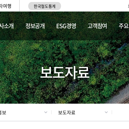
차여행
한국철도통계
사소개
정보공개
ESG경영
고객참여
주요
업
갤러리
기차소개
보도자료
홍보
보도자료