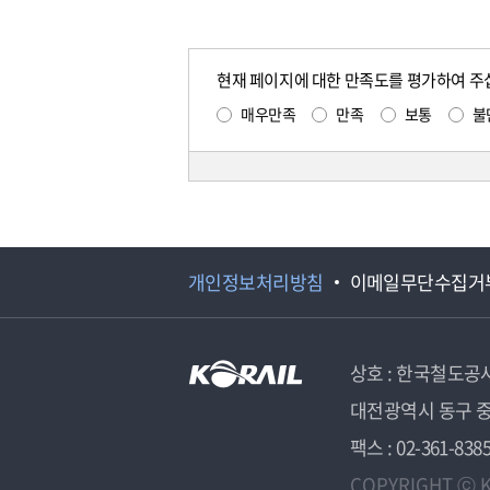
현재 페이지에 대한 만족도를 평가하여 주
매우만족
만족
보통
불
개인정보처리방침
이메일무단수집거
상호 : 한국철도공
대전광역시 동구 중
팩스 : 02-361-838
COPYRIGHT ⓒ K