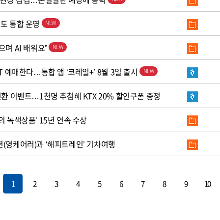
철도 통합 운영
으며 AI 배워요”
T 예매한다…통합 앱 ‘코레일+’ 8월 3일 출시
전환 이벤트…1천명 추첨해 KTX 20% 할인쿠폰 증정
의 녹색상품’ 15년 연속 수상
년(영케어러)과 ‘해피트레인’ 기차여행
1
2
3
4
5
6
7
8
9
10