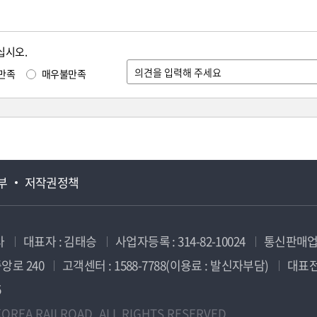
십시오.
만족
매우불만족
부
저작권정책
사
대표자 : 김태승
사업자등록 : 314-82-10024
통신판매업신
앙로 240
고객센터 : 1588-7788(이용료 : 발신자부담)
대표전화
5
OREA RAILROAD. ALL RIGHTS RESERVED.