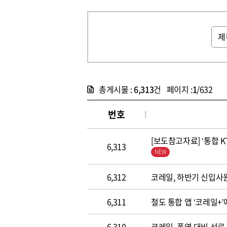
총게시물 :
6,313
건 페이지 :
1
/632
번호
[보도참고자료] ‘통합 
6,313
6,312
코레일, 하반기 신입사
6,311
철도 통합 앱 ‘코레일+
6,310
코레일, 폭염 대비 선