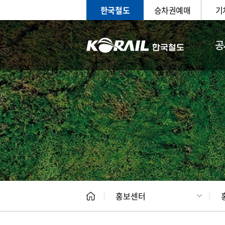
한국철도
승차권예매
기
공
홍보
문화사
홍보센터