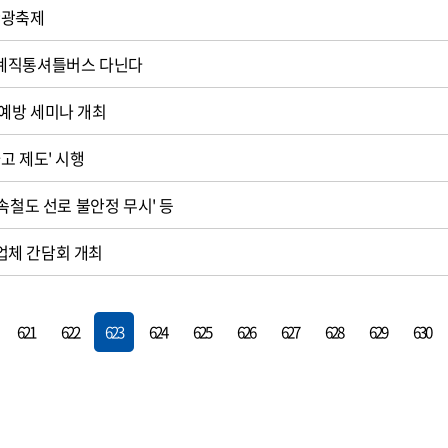
관광축제
계직통셔틀버스 다닌다
예방 세미나 개최
고 제도' 시행
속철도 선로 불안정 무시' 등
체 간담회 개최
621
622
623
624
625
626
627
628
629
630