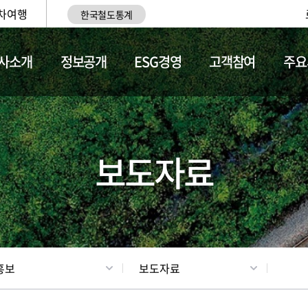
차여행
한국철도통계
사소개
정보공개
ESG경영
고객참여
주요
업
갤러리
기차소개
보도자료
홍보
보도자료