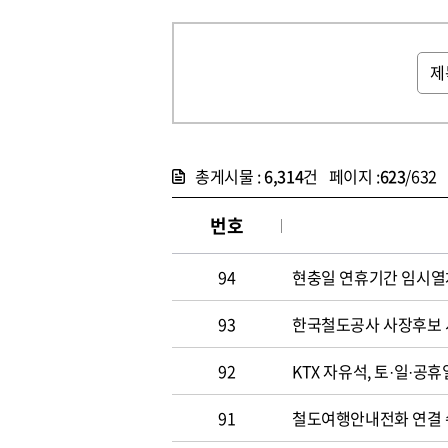
총게시물 :
6,314
건 페이지 :
623
/632
번호
94
현충일 연휴기간 임시열
93
한국철도공사 사장후보 
92
KTX 자유석, 토·일·공
91
철도여행안내전화 연결