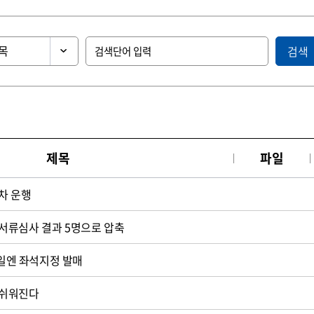
검색
제목
파일
차 운행
서류심사 결과 5명으로 압축
휴일엔 좌석지정 발매
 쉬워진다