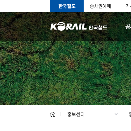
한국철도
승차권예매
기
공
홍보
문화사
홍보센터