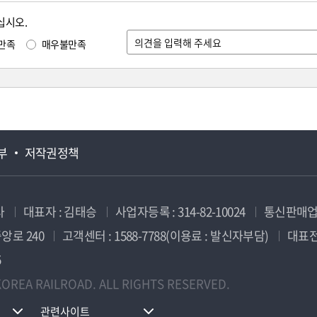
십시오.
만족
매우불만족
부
저작권정책
사
대표자 : 김태승
사업자등록 : 314-82-10024
통신판매업신
앙로 240
고객센터 : 1588-7788(이용료 : 발신자부담)
대표전화
5
OREA RAILROAD. ALL RIGHTS RESERVED.
관련사이트