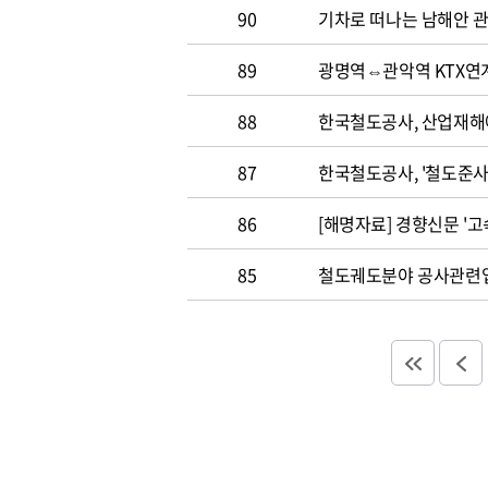
90
기차로 떠나는 남해안 
89
광명역⇔관악역 KTX연
88
한국철도공사, 산업재해
87
한국철도공사, '철도준사
86
[해명자료] 경향신문 '고
85
철도궤도분야 공사관련업