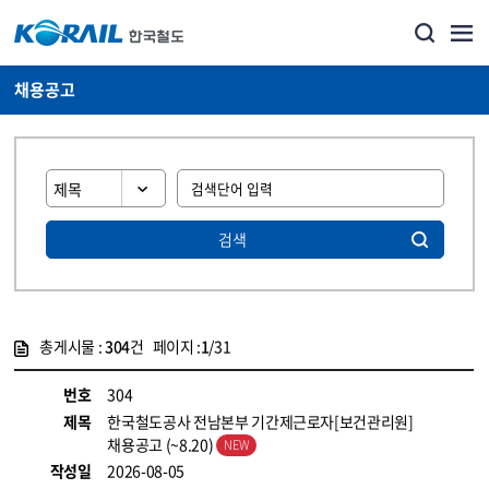
채용공고
검색
총게시물 :
304
건 페이지 :
1
/31
게시물 목록
코레일소개_경영공시_채용공고 목록 - 정보 제공
번호
304
제목
한국철도공사 전남본부 기간제근로자[보건관리원]
채용공고 (~8.20)
작성일
2026-08-05