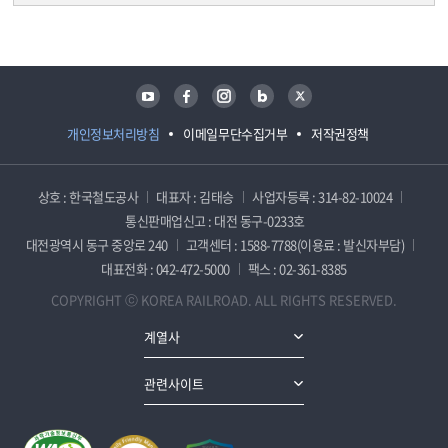
담당자 정보
담당자 정보
유튜브
페이스북
인스타그램
블로그
트위터
개인정보처리방침
이메일무단수집거부
저작권정책
상호 : 한국철도공사
대표자 : 김태승
사업자등록 : 314-82-10024
통신판매업신고 : 대전 동구-0233호
대전광역시 동구 중앙로 240
고객센터 : 1588-7788(이용료 : 발신자부담)
대표전화 : 042-472-5000
팩스 : 02-361-8385
COPYRIGHT ⓒ KOREA RAILROAD. ALL RIGHTS RESERVED.
계열사
관련사이트