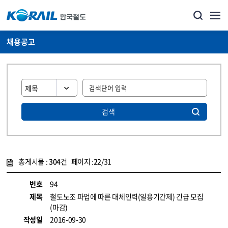
채용공고
검색
총게시물 :
304
건 페이지 :
22
/31
게시물 목록
코레일소개_경영공시_채용공고 목록 - 정보 제공
번호
94
제목
철도노조 파업에 따른 대체인력(일용기간제) 긴급 모집
(마감)
작성일
2016-09-30