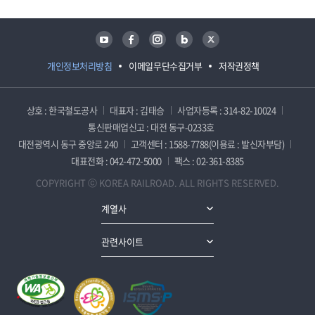
유튜브
페이스북
인스타그램
블로그
트위터
개인정보처리방침
이메일무단수집거부
저작권정책
상호 : 한국철도공사
대표자 : 김태승
사업자등록 : 314-82-10024
통신판매업신고 : 대전 동구-0233호
대전광역시 동구 중앙로 240
고객센터 : 1588-7788(이용료 : 발신자부담)
대표전화 : 042-472-5000
팩스 : 02-361-8385
COPYRIGHT ⓒ KOREA RAILROAD. ALL RIGHTS RESERVED.
계열사
관련사이트