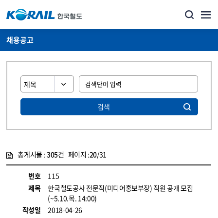
채용공고
검색
총게시물 :
305
건 페이지 :
20
/31
게시물 목록
코레일소개_경영공시_채용공고 목록 - 정보 제공
번호
115
제목
한국철도공사 전문직(미디어홍보부장) 직원 공개 모집
(~5.10.목. 14:00)
작성일
2018-04-26