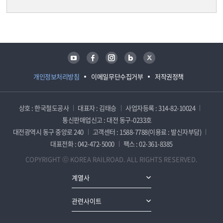
담당자 정보
담당자 정보
유튜브
페이스북
인스타그램
블로그
트위터
개인정보처리방침
이메일무단수집거부
저작권정책
상호 : 한국철도공사
대표자 : 김태승
사업자등록 : 314-82-10024
통신판매업신고 : 대전 동구-0233호
대전광역시 동구 중앙로 240
고객센터 : 1588-7788(이용료 : 발신자부담)
대표전화 : 042-472-5000
팩스 : 02-361-8385
COPYRIGHT ⓒ KOREA RAILROAD. ALL RIGHTS RESERVED.
계열사
관련사이트