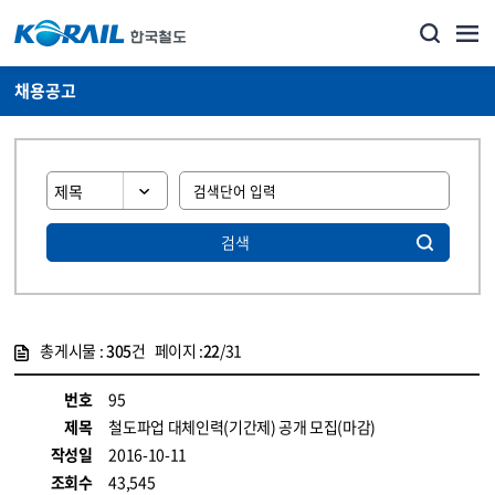
채용공고
검색
총게시물 :
305
건 페이지 :
22
/31
게시물 목록
코레일소개_경영공시_채용공고 목록 - 정보 제공
번호
95
제목
철도파업 대체인력(기간제) 공개 모집(마감)
작성일
2016-10-11
조회수
43,545