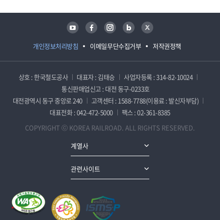
유튜브
페이스북
인스타그램
블로그
트위터
개인정보처리방침
이메일무단수집거부
저작권정책
상호 : 한국철도공사
대표자 : 김태승
사업자등록 : 314-82-10024
통신판매업신고 : 대전 동구-0233호
대전광역시 동구 중앙로 240
고객센터 : 1588-7788(이용료 : 발신자부담)
대표전화 : 042-472-5000
팩스 : 02-361-8385
COPYRIGHT ⓒ KOREA RAILROAD. ALL RIGHTS RESERVED.
계열사
관련사이트