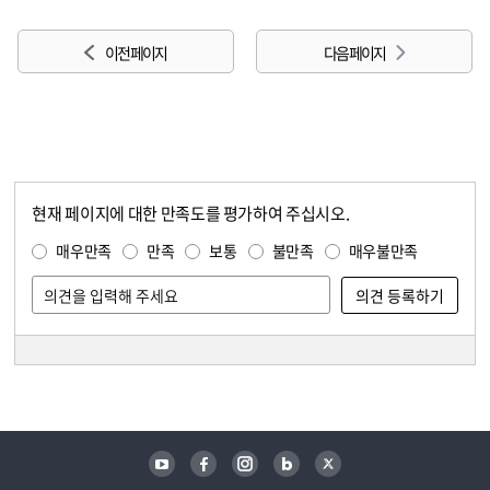
이전 페이지
다음 페이지
현재 페이지에 대한 만족도를 평가하여 주십시오.
콘텐츠 만족도 조사
만족도 조사
매우만족
만족
보통
불만족
매우불만족
담당자 정보
담당자 정보
유튜브
페이스북
인스타그램
블로그
트위터