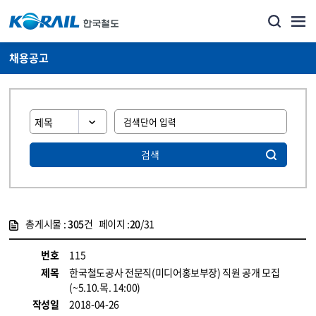
채용공고
검색
총게시물 :
305
건 페이지 :
20
/31
게시물 목록
코레일소개_경영공시_채용공고 목록 - 정보 제공
번호
115
제목
한국철도공사 전문직(미디어홍보부장) 직원 공개 모집
(~5.10.목. 14:00)
작성일
2018-04-26