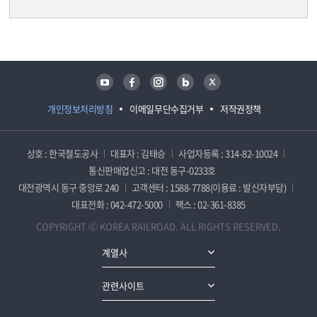
담당자 정보
담당자 정보
유튜브
페이스북
인스타그램
블로그
트위터
개인정보처리방침
이메일무단수집거부
저작권정책
상호 : 한국철도공사
대표자 : 김태승
사업자등록 : 314-82-10024
통신판매업신고 : 대전 동구-0233호
대전광역시 동구 중앙로 240
고객센터 : 1588-7788(이용료 : 발신자부담)
대표전화 : 042-472-5000
팩스 : 02-361-8385
COPYRIGHT ⓒ KOREA RAILROAD. ALL RIGHTS RESERVED.
계열사
관련사이트