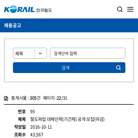
채용공고
검색
총게시물 :
305
건 페이지 :
22
/31
게시물 목록
코레일소개_경영공시_채용공고 목록 - 정보 제공
번호
95
제목
철도파업 대체인력(기간제) 공개 모집(마감)
작성일
2016-10-11
조회수
43,567