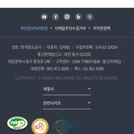
유튜브
페이스북
인스타그램
블로그
트위터
개인정보처리방침
이메일무단수집거부
저작권정책
상호 : 한국철도공사
대표자 : 김태승
사업자등록 : 314-82-10024
통신판매업신고 : 대전 동구-0233호
대전광역시 동구 중앙로 240
고객센터 : 1588-7788(이용료 : 발신자부담)
대표전화 : 042-472-5000
팩스 : 02-361-8385
COPYRIGHT ⓒ KOREA RAILROAD. ALL RIGHTS RESERVED.
계열사
관련사이트