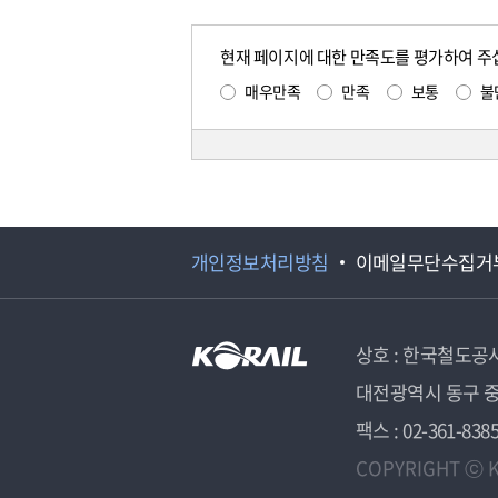
현재 페이지에 대한 만족도를 평가하여 주
매우만족
만족
보통
불
개인정보처리방침
이메일무단수집거
상호 : 한국철도공
대전광역시 동구 중
팩스 : 02-361-838
COPYRIGHT ⓒ K