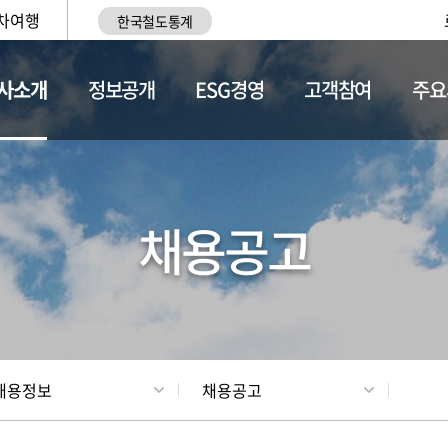
차여행
한국철도통계
사소개
정보공개
ESG경영
고객참여
주요
황
조직현황
채용정보
채용공고
채용정보
채용공고