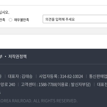
십시오.
만족
매우불만족
부
저작권정책
사
대표자 : 김태승
사업자등록 : 314-82-10024
통신판매업신
앙로 240
고객센터 : 1588-7788(이용료 : 발신자부담)
대표전화
5
OREA RAILROAD. ALL RIGHTS RESERVED.