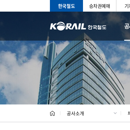
한국철도
승차권예매
기
공
CEO
일반현
공사소개