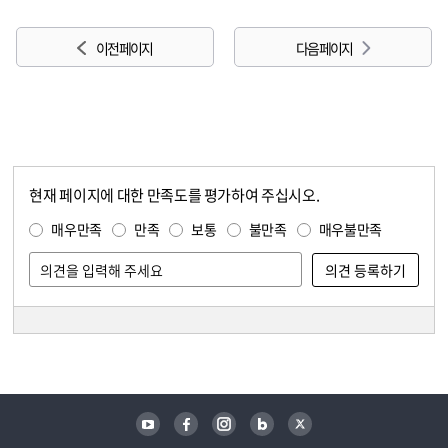
이전 페이지
다음 페이지
현재 페이지에 대한 만족도를 평가하여 주십시오.
콘텐츠 만족도 조사
만족도 조사
매우만족
만족
보통
불만족
매우불만족
담당자 정보
담당자 정보
유튜브
페이스북
인스타그램
블로그
트위터