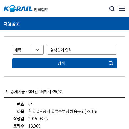
채용공고
검색
총게시물 :
304
건 페이지 :
25
/31
게시물 목록
코레일소개_경영공시_채용공고 목록 - 정보 제공
번호
64
제목
한국철도공사 물류본부장 채용공고(~3.16)
작성일
2015-03-02
조회수
13,969