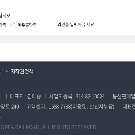
십시오.
만족
매우불만족
부
저작권정책
사
대표자 : 김태승
사업자등록 : 314-82-10024
통신판매업신
앙로 240
고객센터 : 1588-7788(이용료 : 발신자부담)
대표전화
5
OREA RAILROAD. ALL RIGHTS RESERVED.