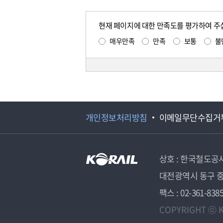
현재 페이지에 대한 만족도를 평가하여 주
매우만족
만족
보통
불
개인정보처리방침
이메일무단수집거
상호 : 한국철도공
대전광역시 동구 중
팩스 : 02-361-838
COPYRIGHT ⓒ K