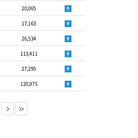
20,065
17,163
26,534
113,411
27,295
120,975