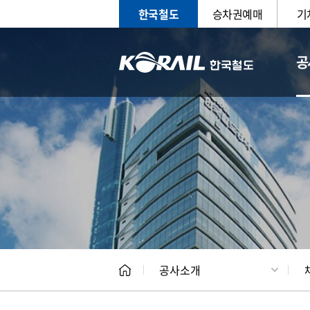
한국철도
승차권예매
기
공
CEO
일반현
공사소개