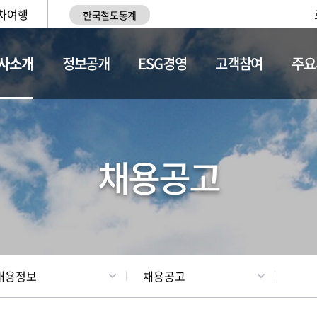
차여행
한국철도통계
사소개
정보공개
ESG경영
고객참여
주요
황
조직현황
채용정보
채용공고
채용정보
채용공고