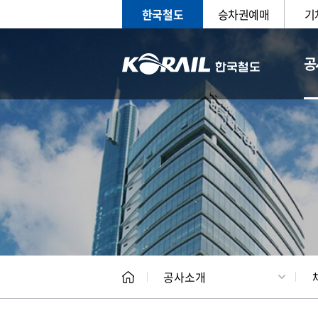
한국철도
승차권예매
기
공
CEO
일반현
공사소개