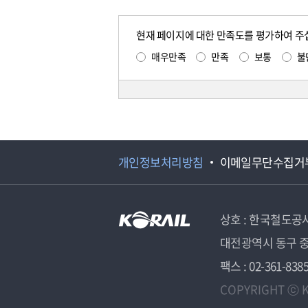
현재 페이지에 대한 만족도를 평가하여 주
매우만족
만족
보통
불
개인정보처리방침
이메일무단수집거
상호 : 한국철도공
대전광역시 동구 중
팩스 : 02-361-838
COPYRIGHT ⓒ K