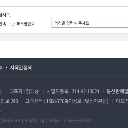
십시오.
만족
매우불만족
부
저작권정책
사
대표자 : 김태승
사업자등록 : 314-82-10024
통신판매업신
앙로 240
고객센터 : 1588-7788(이용료 : 발신자부담)
대표전화
5
OREA RAILROAD. ALL RIGHTS RESERVED.