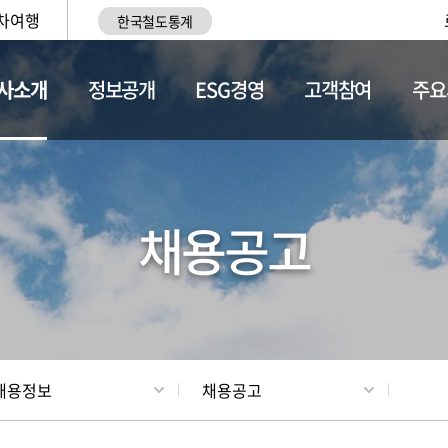
차여행
한국철도통계
사소개
정보공개
ESG경영
고객참여
주요
황
조직현황
채용정보
채용공고
채용정보
채용공고