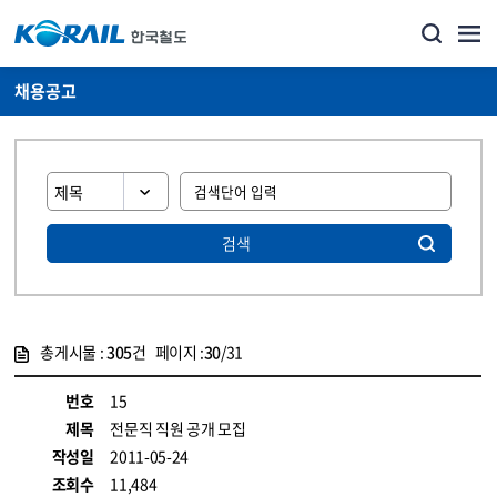
채용공고
검색
총게시물 :
305
건 페이지 :
30
/31
게시물 목록
코레일소개_경영공시_채용공고 목록 - 정보 제공
번호
15
제목
전문직 직원 공개 모집
작성일
2011-05-24
조회수
11,484