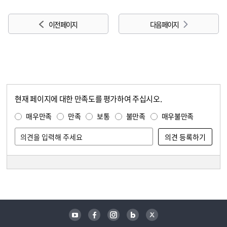
이전 페이지
다음 페이지
현재 페이지에 대한 만족도를 평가하여 주십시오.
콘텐츠 만족도 조사
만족도 조사
매우만족
만족
보통
불만족
매우불만족
담당자 정보
담당자 정보
유튜브
페이스북
인스타그램
블로그
트위터