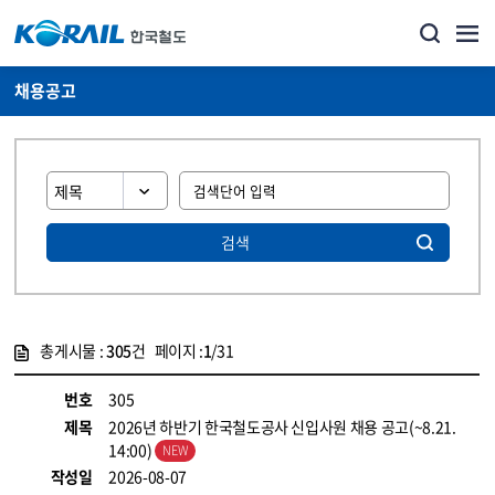
채용공고
검색
총게시물 :
305
건 페이지 :
1
/31
게시물 목록
코레일소개_경영공시_채용공고 목록 - 정보 제공
번호
305
제목
2026년 하반기 한국철도공사 신입사원 채용 공고(~8.21.
14:00)
작성일
2026-08-07