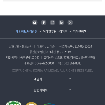
담당자 정보
담당자 정보
유튜브
페이스북
인스타그램
블로그
트위터
개인정보처리방침
이메일무단수집거부
저작권정책
상호 : 한국철도공사
대표자 : 김태승
사업자등록 : 314-82-10024
통신판매업신고 : 대전 동구-0233호
대전광역시 동구 중앙로 240
고객센터 : 1588-7788(이용료 : 발신자부담)
대표전화 : 042-472-5000
팩스 : 02-361-8385
COPYRIGHT ⓒ KOREA RAILROAD. ALL RIGHTS RESERVED.
계열사
관련사이트