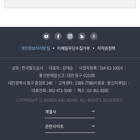
담당자 정보
담당자 정보
유튜브
페이스북
인스타그램
블로그
트위터
개인정보처리방침
이메일무단수집거부
저작권정책
상호 : 한국철도공사
대표자 : 김태승
사업자등록 : 314-82-10024
통신판매업신고 : 대전 동구-0233호
대전광역시 동구 중앙로 240
고객센터 : 1588-7788(이용료 : 발신자부담)
대표전화 : 042-472-5000
팩스 : 02-361-8385
COPYRIGHT ⓒ KOREA RAILROAD. ALL RIGHTS RESERVED.
계열사
관련사이트