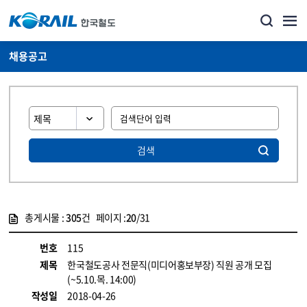
채용공고
검색
총게시물 :
305
건 페이지 :
20
/31
게시물 목록
코레일소개_경영공시_채용공고 목록 - 정보 제공
번호
115
제목
한국철도공사 전문직(미디어홍보부장) 직원 공개 모집
(~5.10.목. 14:00)
작성일
2018-04-26