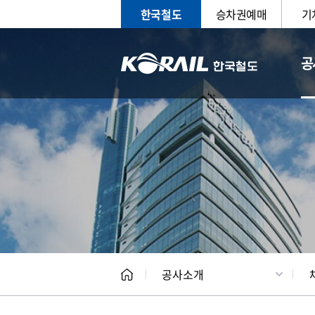
한국철도
승차권예매
기
공
CEO
일반현
공사소개