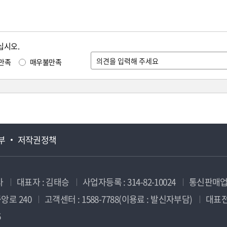
십시오.
만족
매우불만족
부
저작권정책
사
대표자 : 김태승
사업자등록 : 314-82-10024
통신판매업신
앙로 240
고객센터 : 1588-7788(이용료 : 발신자부담)
대표전화
5