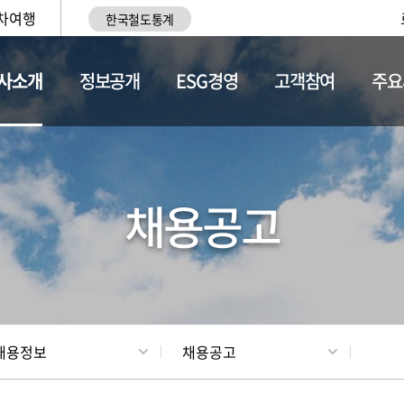
차여행
한국철도통계
사소개
정보공개
ESG경영
고객참여
주요
황
조직현황
채용정보
채용공고
채용정보
채용공고