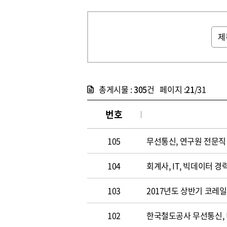
총게시물 :
305
건 페이지 :
21
/31
번호
105
무선통신, 연구원 전문직 채
104
회계사, IT, 빅데이터 경력
103
2017년도 상반기 코레
102
한국철도공사 무선통신,