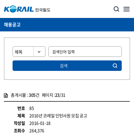
채용공고
검색
총게시물 :
305
건 페이지 :
23
/31
게시물 목록
코레일소개_경영공시_채용공고 목록 - 정보 제공
번호
85
제목
2016년 코레일 인턴사원 모집 공고
작성일
2016-01-18
조회수
264,376