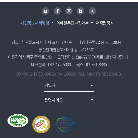
유튜브
페이스북
인스타그램
블로그
트위터
개인정보처리방침
이메일무단수집거부
저작권정책
상호 : 한국철도공사
대표자 : 김태승
사업자등록 : 314-82-10024
통신판매업신고 : 대전 동구-0233호
대전광역시 동구 중앙로 240
고객센터 : 1588-7788(이용료 : 발신자부담)
대표전화 : 042-472-5000
팩스 : 02-361-8385
COPYRIGHT ⓒ KOREA RAILROAD. ALL RIGHTS RESERVED.
계열사
관련사이트