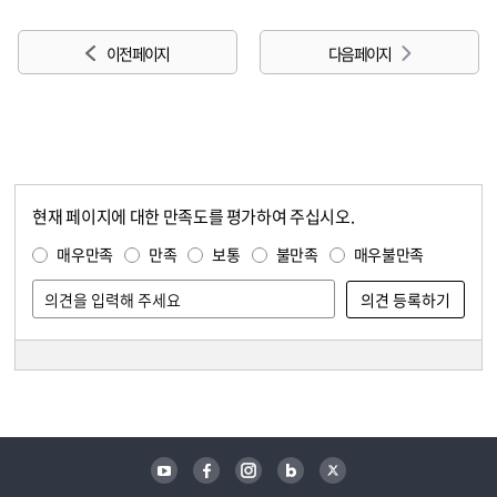
이전 페이지
다음 페이지
현재 페이지에 대한 만족도를 평가하여 주십시오.
콘텐츠 만족도 조사
만족도 조사
매우만족
만족
보통
불만족
매우불만족
담당자 정보
담당자 정보
유튜브
페이스북
인스타그램
블로그
트위터