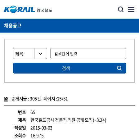
채용공고
검색
총게시물 :
305
건 페이지 :
25
/31
게시물 목록
코레일소개_경영공시_채용공고 목록 - 정보 제공
번호
65
제목
한국철도공사 전문직 직원 공개 모집(~3.24)
작성일
2015-03-03
조회수
16,975