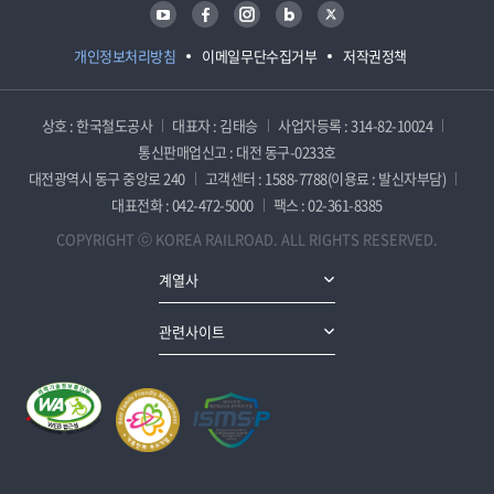
유튜브
페이스북
인스타그램
블로그
트위터
개인정보처리방침
이메일무단수집거부
저작권정책
상호 : 한국철도공사
대표자 : 김태승
사업자등록 : 314-82-10024
통신판매업신고 : 대전 동구-0233호
대전광역시 동구 중앙로 240
고객센터 : 1588-7788(이용료 : 발신자부담)
대표전화 : 042-472-5000
팩스 : 02-361-8385
COPYRIGHT ⓒ KOREA RAILROAD. ALL RIGHTS RESERVED.
계열사
관련사이트