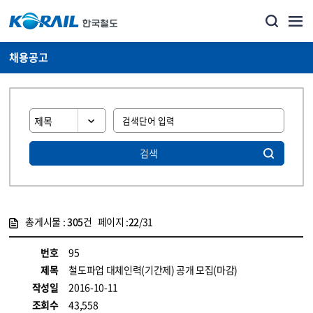
채용공고
검색
총게시물 :
305
건 페이지 :
22
/31
게시물 목록
코레일소개_경영공시_채용공고 목록 - 정보 제공
번호
95
제목
철도파업 대체인력(기간제) 공개 모집(마감)
작성일
2016-10-11
조회수
43,558