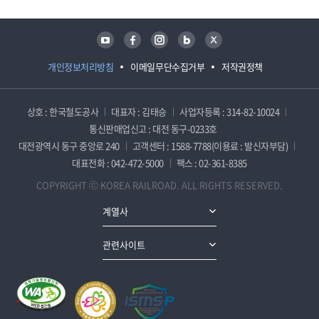
유튜브
페이스북
인스타그램
블로그
트위터
개인정보처리방침
이메일무단수집거부
저작권정책
상호 : 한국철도공사
대표자 : 김태승
사업자등록 : 314-82-10024
통신판매업신고 : 대전 동구-0233호
대전광역시 동구 중앙로 240
고객센터 : 1588-7788(이용료 : 발신자부담)
대표전화 : 042-472-5000
팩스 : 02-361-8385
COPYRIGHT ⓒ KOREA RAILROAD. ALL RIGHTS RESERVED.
계열사
관련사이트