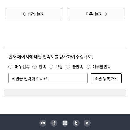
이전 페이지
다음 페이지
현재 페이지에 대한 만족도를 평가하여 주십시오.
콘텐츠 만족도 조사
만족도 조사
매우만족
만족
보통
불만족
매우불만족
담당자 정보
담당자 정보
유튜브
페이스북
인스타그램
블로그
트위터