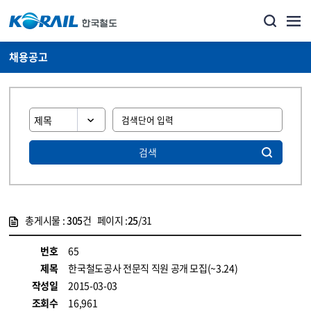
채용공고
검색
총게시물 :
305
건 페이지 :
25
/31
게시물 목록
코레일소개_경영공시_채용공고 목록 - 정보 제공
번호
65
제목
한국철도공사 전문직 직원 공개 모집(~3.24)
작성일
2015-03-03
조회수
16,961