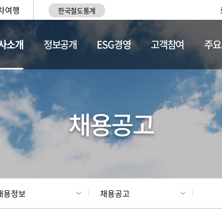
차여행
한국철도통계
사소개
정보공개
ESG경영
고객참여
주요
황
조직현황
채용정보
채용공고
채용정보
채용공고