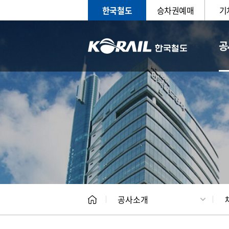
한국철도
승차권예매
기
공
CEO
일반현
공사소개