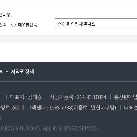
십시오.
만족
매우불만족
부
저작권정책
사
대표자 : 김태승
사업자등록 : 314-82-10024
통신판매업신
앙로 240
고객센터 : 1588-7788(이용료 : 발신자부담)
대표전화
5
OREA RAILROAD. ALL RIGHTS RESERVED.