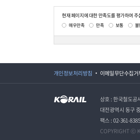
현재 페이지에 대한 만족도를 평가하여 주
매우만족
만족
보통
불
개인정보처리방침
이메일무단수집거
상호 : 한국철도공
대전광역시 동구 중
팩스 : 02-361-838
COPYRIGHT ⓒ K