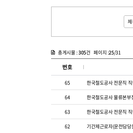
총게시물 :
305
건 페이지 :
25
/31
번호
65
한국철도공사 전문직 직원 
64
한국철도공사 물류본부장 
63
한국철도공사 전문직 직원 
62
기간제근로자(운전담당원) 