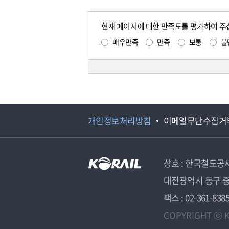
현재 페이지에 대한 만족도를 평가하여 주
매우만족
만족
보통
불
개인정보처리방침
이메일무단수집거
상호 : 한국철도공
대전광역시 동구 중
팩스 : 02-361-838
COPYRIGHT ⓒ K