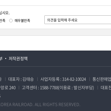
십시오.
만족
매우불만족
부
저작권정책
사
대표자 : 김태승
사업자등록 : 314-82-10024
통신판매업신
앙로 240
고객센터 : 1588-7788(이용료 : 발신자부담)
대표전화
5
OREA RAILROAD. ALL RIGHTS RESERVED.