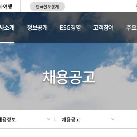
차여행
한국철도통계
사소개
정보공개
ESG경영
고객참여
주요
황
조직현황
채용정보
채용공고
채용정보
채용공고