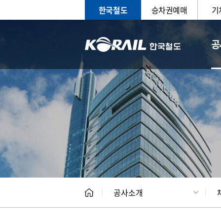
한국철도
승차권예매
기
공
CEO
일반현
공사소개