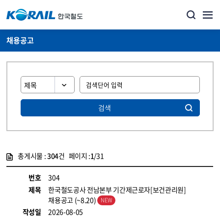
채용공고
검색
총게시물 :
304
건 페이지 :
1
/31
게시물 목록
코레일소개_경영공시_채용공고 목록 - 정보 제공
번호
304
제목
한국철도공사 전남본부 기간제근로자[보건관리원]
채용공고 (~8.20)
작성일
2026-08-05