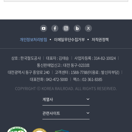
담당자 정보
담당자 정보
유튜브
페이스북
인스타그램
블로그
트위터
개인정보처리방침
이메일무단수집거부
저작권정책
상호 : 한국철도공사
대표자 : 김태승
사업자등록 : 314-82-10024
통신판매업신고 : 대전 동구-0233호
대전광역시 동구 중앙로 240
고객센터 : 1588-7788(이용료 : 발신자부담)
대표전화 : 042-472-5000
팩스 : 02-361-8385
COPYRIGHT ⓒ KOREA RAILROAD. ALL RIGHTS RESERVED.
계열사
관련사이트