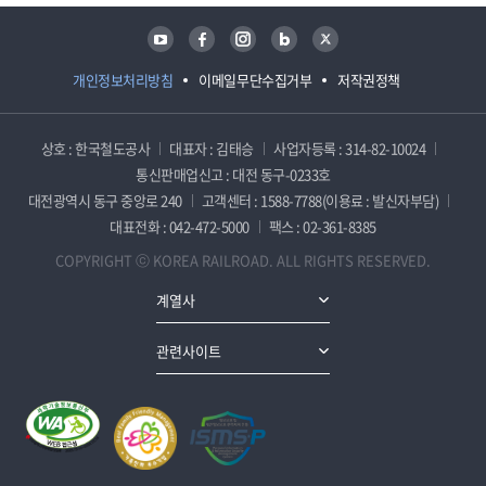
유튜브
페이스북
인스타그램
블로그
트위터
개인정보처리방침
이메일무단수집거부
저작권정책
상호 : 한국철도공사
대표자 : 김태승
사업자등록 : 314-82-10024
통신판매업신고 : 대전 동구-0233호
대전광역시 동구 중앙로 240
고객센터 : 1588-7788(이용료 : 발신자부담)
대표전화 : 042-472-5000
팩스 : 02-361-8385
COPYRIGHT ⓒ KOREA RAILROAD. ALL RIGHTS RESERVED.
계열사
관련사이트