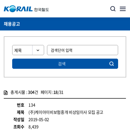
채용공고
검색
총게시물 :
304
건 페이지 :
18
/31
게시물 목록
코레일소개_경영공시_채용공고 목록 - 정보 제공
번호
134
제목
(주)케이아이비보험중개 비상임이사 모집 공고
작성일
2019-05-02
조회수
8,439