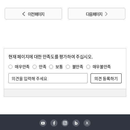
이전 페이지
다음 페이지
현재 페이지에 대한 만족도를 평가하여 주십시오.
콘텐츠 만족도 조사
만족도 조사
매우만족
만족
보통
불만족
매우불만족
담당자 정보
담당자 정보
유튜브
페이스북
인스타그램
블로그
트위터