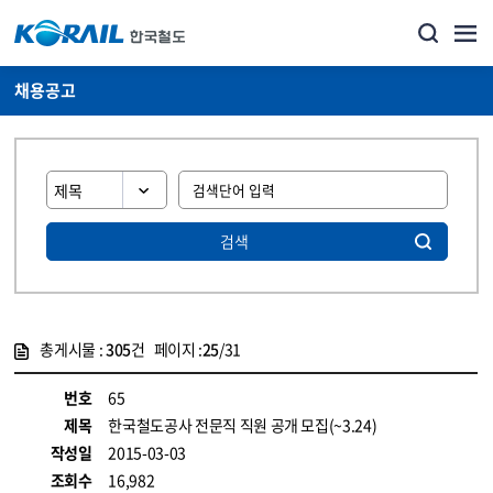
채용공고
검색
총게시물 :
305
건 페이지 :
25
/31
게시물 목록
코레일소개_경영공시_채용공고 목록 - 정보 제공
번호
65
제목
한국철도공사 전문직 직원 공개 모집(~3.24)
작성일
2015-03-03
조회수
16,982