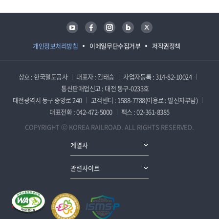
유튜브
페이스북
인스타그램
블로그
트위터
개인정보처리방침
이메일무단수집거부
저작권정책
상호 : 한국철도공사
대표자 : 김태승
사업자등록 : 314-82-10024
통신판매업신고 : 대전 동구-0233호
대전광역시 동구 중앙로 240
고객센터 : 1588-7788(이용료 : 발신자부담)
대표전화 : 042-472-5000
팩스 : 02-361-8385
COPYRIGHT ⓒ KOREA RAILROAD. ALL RIGHTS RESERVED.
계열사
관련사이트