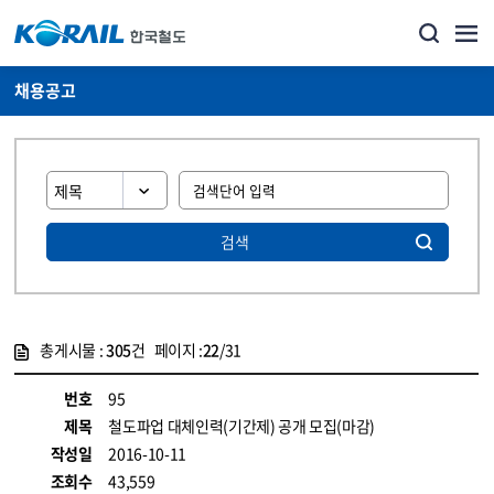
채용공고
검색
총게시물 :
305
건 페이지 :
22
/31
게시물 목록
코레일소개_경영공시_채용공고 목록 - 정보 제공
번호
95
제목
철도파업 대체인력(기간제) 공개 모집(마감)
작성일
2016-10-11
조회수
43,559