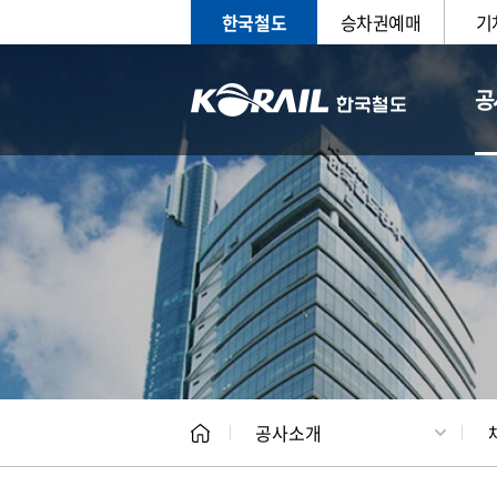
한국철도
승차권예매
기
공
CEO
일반현
공사소개