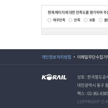
현재 페이지에 대한 만족도를 평가하여 주
매우만족
만족
보통
불
개인정보처리방침
이메일무단수집거
상호 : 한국철도공
대전광역시 동구 중
팩스 : 02-361-838
COPYRIGHT ⓒ K