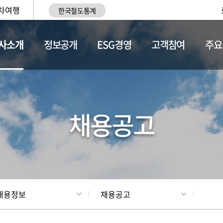
차여행
한국철도통계
사소개
정보공개
ESG경영
고객참여
주요
황
조직현황
채용정보
채용공고
채용정보
채용공고