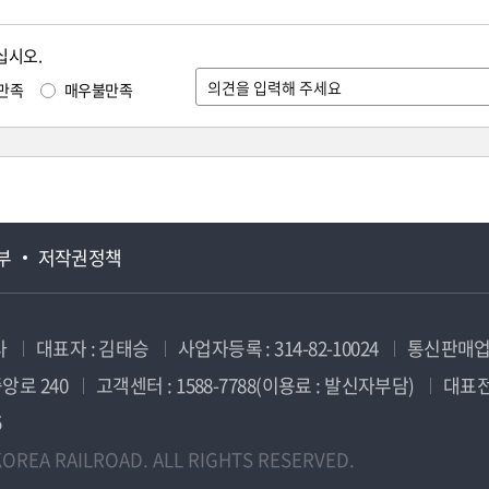
십시오.
만족
매우불만족
부
저작권정책
사
대표자 : 김태승
사업자등록 : 314-82-10024
통신판매업신
앙로 240
고객센터 : 1588-7788(이용료 : 발신자부담)
대표전화
5
OREA RAILROAD. ALL RIGHTS RESERVED.