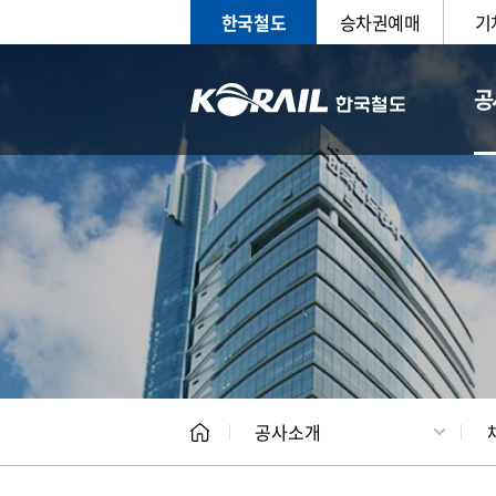
한국철도
승차권예매
기
공
CEO
일반현
공사소개