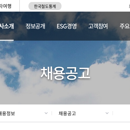
차여행
한국철도통계
사소개
정보공개
ESG경영
고객참여
주요
황
조직현황
채용정보
채용공고
채용정보
채용공고