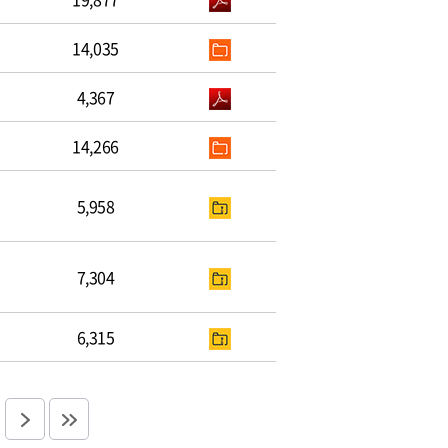
14,035
4,367
14,266
5,958
7,304
6,315