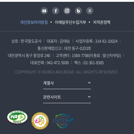
유튜브
페이스북
인스타그램
블로그
트위터
개인정보처리방침
이메일무단수집거부
저작권정책
상호 : 한국철도공사
대표자 : 김태승
사업자등록 : 314-82-10024
통신판매업신고 : 대전 동구-0233호
대전광역시 동구 중앙로 240
고객센터 : 1588-7788(이용료 : 발신자부담)
대표전화 : 042-472-5000
팩스 : 02-361-8385
COPYRIGHT ⓒ KOREA RAILROAD. ALL RIGHTS RESERVED.
계열사
관련사이트