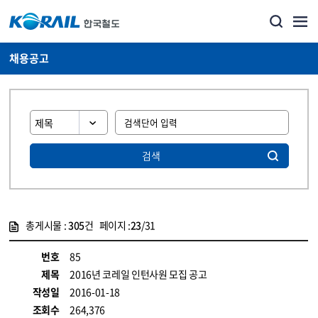
채용공고
검색
총게시물 :
305
건 페이지 :
23
/31
게시물 목록
코레일소개_경영공시_채용공고 목록 - 정보 제공
번호
85
제목
2016년 코레일 인턴사원 모집 공고
작성일
2016-01-18
조회수
264,376