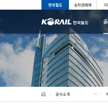
한국철도
승차권예매
기
공
CEO
일반현
공사소개