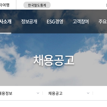
차여행
한국철도통계
사소개
정보공개
ESG경영
고객참여
주요
황
조직현황
채용정보
채용공고
채용정보
채용공고