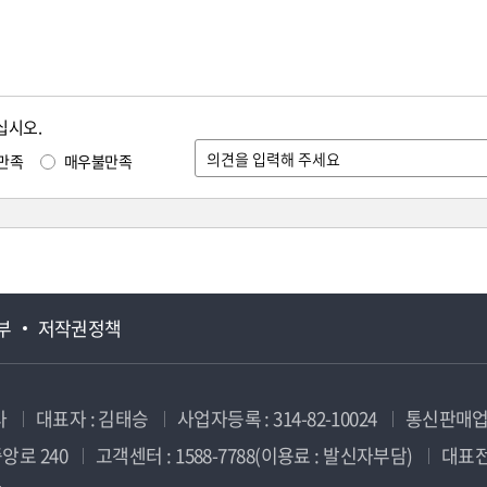
십시오.
만족
매우불만족
부
저작권정책
사
대표자 : 김태승
사업자등록 : 314-82-10024
통신판매업신
앙로 240
고객센터 : 1588-7788(이용료 : 발신자부담)
대표전화