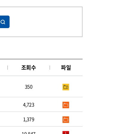
조회수
파일
350
4,723
1,379
19,847