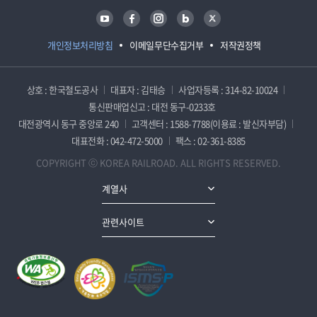
유튜브
페이스북
인스타그램
블로그
트위터
개인정보처리방침
이메일무단수집거부
저작권정책
상호 : 한국철도공사
대표자 : 김태승
사업자등록 : 314-82-10024
통신판매업신고 : 대전 동구-0233호
대전광역시 동구 중앙로 240
고객센터 : 1588-7788(이용료 : 발신자부담)
대표전화 : 042-472-5000
팩스 : 02-361-8385
COPYRIGHT ⓒ KOREA RAILROAD. ALL RIGHTS RESERVED.
계열사
관련사이트