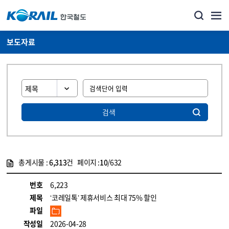
보도자료
검색
총게시물 :
6,313
건 페이지 :
10
/632
게시물 목록
뉴스·홍보_보도자료 목록 - 정보 제공
번호
6,223
제목
‘코레일톡’ 제휴서비스 최대 75% 할인
파일
작성일
2026-04-28