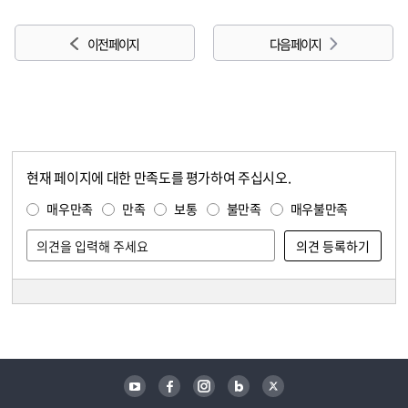
이전 페이지
다음 페이지
현재 페이지에 대한 만족도를 평가하여 주십시오.
콘텐츠 만족도 조사
만족도 조사
매우만족
만족
보통
불만족
매우불만족
담당자 정보
담당자 정보
유튜브
페이스북
인스타그램
블로그
트위터