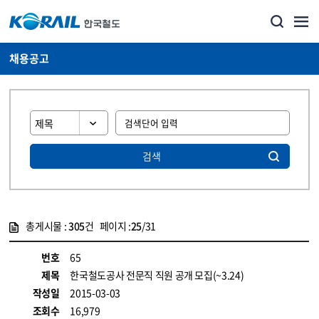
채용공고
검색
총게시물 :
305
건 페이지 :
25
/31
게시물 목록
코레일소개_경영공시_채용공고 목록 - 정보 제공
번호
65
제목
한국철도공사 전문직 직원 공개 모집(~3.24)
작성일
2015-03-03
조회수
16,979