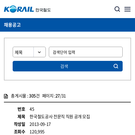
채용공고
검색
총게시물 :
305
건 페이지 :
27
/31
게시물 목록
코레일소개_경영공시_채용공고 목록 - 정보 제공
번호
45
제목
한국철도공사 전문직 직원 공개 모집
작성일
2013-09-17
조회수
120,995