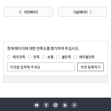
이전 페이지
다음 페이지
현재 페이지에 대한 만족도를 평가하여 주십시오.
콘텐츠 만족도 조사
만족도 조사
매우만족
만족
보통
불만족
매우불만족
담당자 정보
담당자 정보
유튜브
페이스북
인스타그램
블로그
트위터