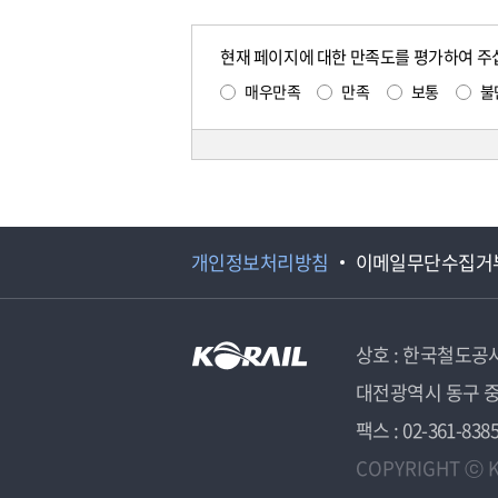
현재 페이지에 대한 만족도를 평가하여 주
매우만족
만족
보통
불
개인정보처리방침
이메일무단수집거
상호 : 한국철도공
대전광역시 동구 중
팩스 : 02-361-838
COPYRIGHT ⓒ K