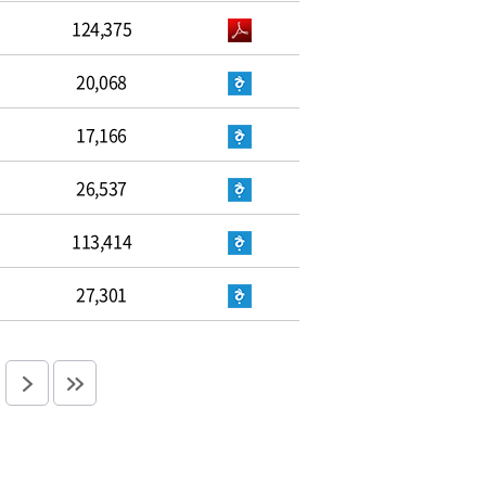
124,375
20,068
17,166
26,537
113,414
27,301