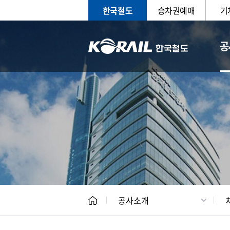
한국철도
승차권예매
기
공
CEO
일반현
공사소개