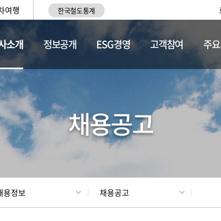
차여행
한국철도통계
사소개
정보공개
ESG경영
고객참여
주요
황
조직현황
채용정보
채용공고
채용정보
채용공고