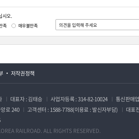
십시오.
만족
매우불만족
부
저작권정책
사
대표자 : 김태승
사업자등록 : 314-82-10024
통신판매업신
앙로 240
고객센터 : 1588-7788(이용료 : 발신자부담)
대표전화
5
OREA RAILROAD. ALL RIGHTS RESERVED.