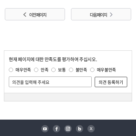
이전 페이지
다음 페이지
현재 페이지에 대한 만족도를 평가하여 주십시오.
콘텐츠 만족도 조사
만족도 조사
매우만족
만족
보통
불만족
매우불만족
담당자 정보
담당자 정보
유튜브
페이스북
인스타그램
블로그
트위터