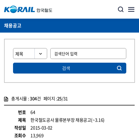
채용공고
검색
총게시물 :
304
건 페이지 :
25
/31
게시물 목록
코레일소개_경영공시_채용공고 목록 - 정보 제공
번호
64
제목
한국철도공사 물류본부장 채용공고(~3.16)
작성일
2015-03-02
조회수
13,969