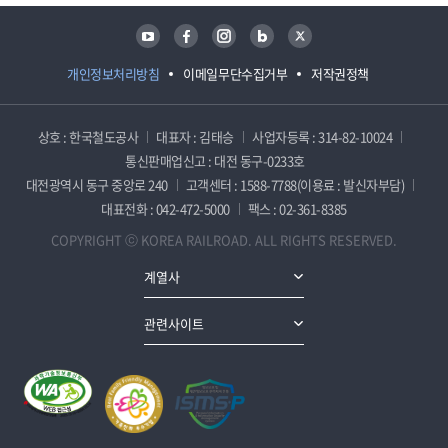
유튜브
페이스북
인스타그램
블로그
트위터
개인정보처리방침
이메일무단수집거부
저작권정책
상호 : 한국철도공사
대표자 : 김태승
사업자등록 : 314-82-10024
통신판매업신고 : 대전 동구-0233호
대전광역시 동구 중앙로 240
고객센터 : 1588-7788(이용료 : 발신자부담)
대표전화 : 042-472-5000
팩스 : 02-361-8385
COPYRIGHT ⓒ KOREA RAILROAD. ALL RIGHTS RESERVED.
계열사
관련사이트