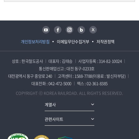
담당자 정보
담당자 정보
유튜브
페이스북
인스타그램
블로그
트위터
개인정보처리방침
이메일무단수집거부
저작권정책
상호 : 한국철도공사
대표자 : 김태승
사업자등록 : 314-82-10024
통신판매업신고 : 대전 동구-0233호
대전광역시 동구 중앙로 240
고객센터 : 1588-7788(이용료 : 발신자부담)
대표전화 : 042-472-5000
팩스 : 02-361-8385
COPYRIGHT ⓒ KOREA RAILROAD. ALL RIGHTS RESERVED.
계열사
관련사이트