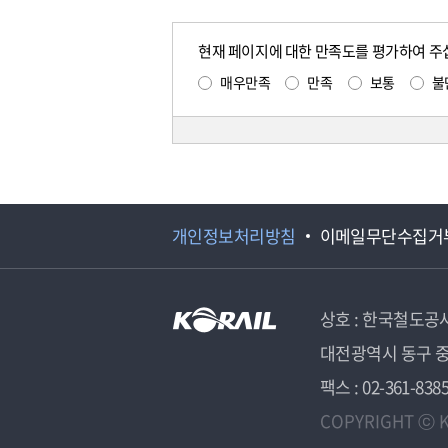
현재 페이지에 대한 만족도를 평가하여 주
매우만족
만족
보통
불
개인정보처리방침
이메일무단수집거
상호 : 한국철도공
대전광역시 동구 중
팩스 : 02-361-838
COPYRIGHT ⓒ K