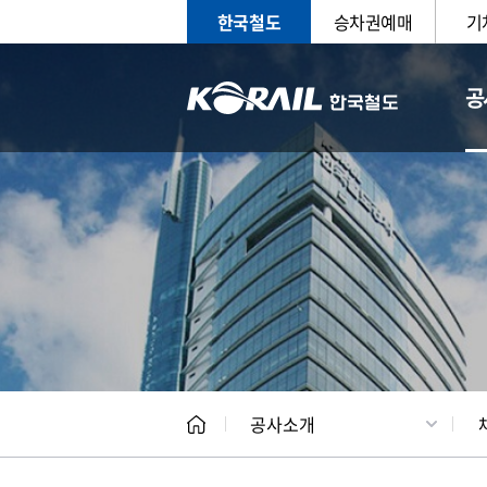
한국철도
승차권예매
기
공
CEO
일반현
공사소개