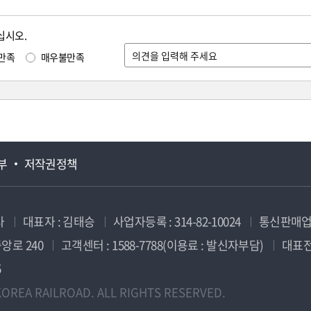
십시오.
만족
매우불만족
부
저작권정책
사
대표자 : 김태승
사업자등록 : 314-82-10024
통신판매업신
앙로 240
고객센터 : 1588-7788(이용료 : 발신자부담)
대표전화
5
OREA RAILROAD. ALL RIGHTS RESERVED.