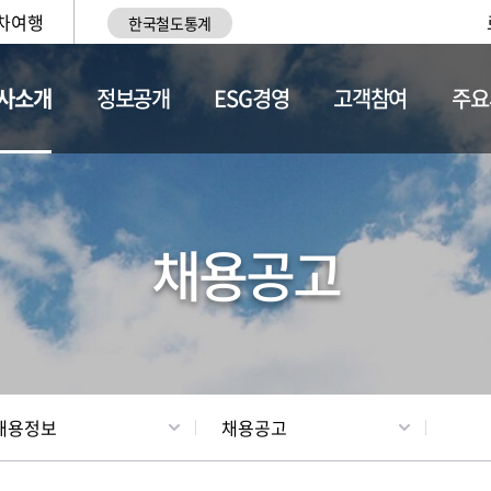
차여행
한국철도통계
사소개
정보공개
ESG경영
고객참여
주요
황
조직현황
채용정보
채용공고
채용정보
채용공고