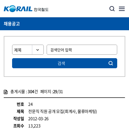
채용공고
검색
총게시물 :
304
건 페이지 :
29
/31
게시물 목록
코레일소개_경영공시_채용공고 목록 - 정보 제공
번호
24
제목
전문직 직원 공개 모집(회계사, 물류마케팅)
작성일
2012-03-26
조회수
13,223