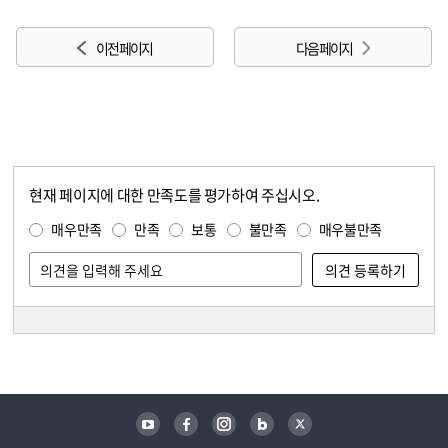
이전 페이지
다음 페이지
현재 페이지에 대한 만족도를 평가하여 주십시오.
콘텐츠 만족도 조사
만족도 조사
매우만족
만족
보통
불만족
매우불만족
담당자 정보
담당자 정보
유튜브
페이스북
인스타그램
블로그
트위터