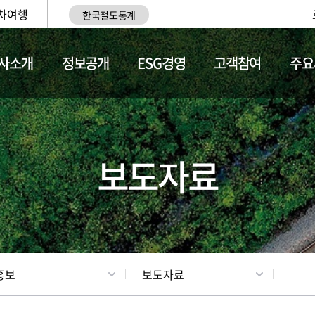
차여행
한국철도통계
사소개
정보공개
ESG경영
고객참여
주요
업
갤러리
기차소개
보도자료
홍보
보도자료