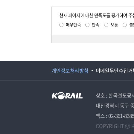
현재 페이지에 대한 만족도를 평가하여 주
매우만족
만족
보통
불
개인정보처리방침
이메일무단수집거
상호 : 한국철도공
대전광역시 동구 중
팩스 : 02-361-838
COPYRIGHT ⓒ K