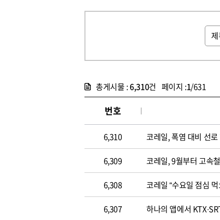
총게시물 :
6,310
건 페이지 :
1
/631
번호
6,310
코레일, 폭염 대비 선
6,309
코레일, 9월부터 고속
6,308
코레일 “수요일 점심 먹
6,307
하나의 앱에서 KTX·SR