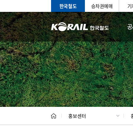
한국철도
승차권예매
기
공
홍보
문화사
홍보센터