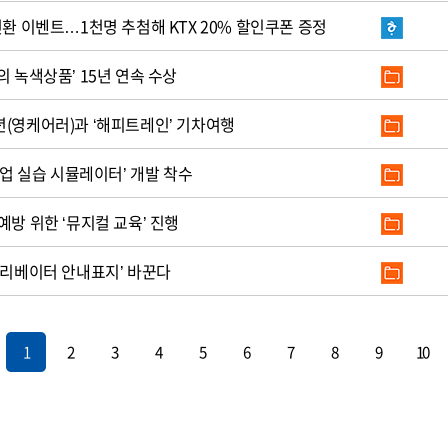
전환 이벤트…1천명 추첨해 KTX 20% 할인쿠폰 증정
의 녹색상품’ 15년 연속 수상
년(영케어러)과 ‘해피트레인’ 기차여행
작업 실습 시뮬레이터’ 개발 착수
예방 위한 ‘뮤지컬 교육’ 진행
엘리베이터 안내표지’ 바꾼다
1
2
3
4
5
6
7
8
9
10