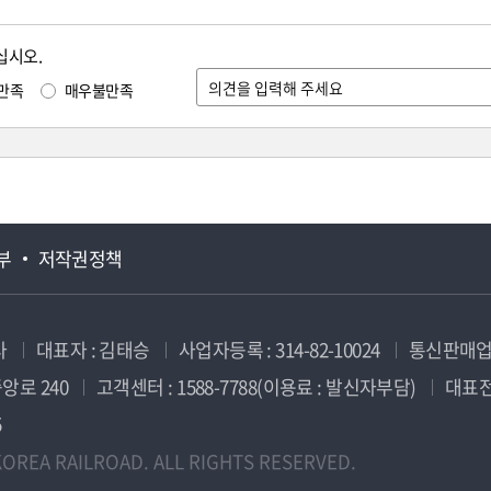
십시오.
만족
매우불만족
부
저작권정책
사
대표자 : 김태승
사업자등록 : 314-82-10024
통신판매업신
앙로 240
고객센터 : 1588-7788(이용료 : 발신자부담)
대표전화
5
OREA RAILROAD. ALL RIGHTS RESERVED.