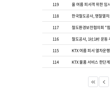
119
올 여름 피서객 위한 임
118
한국철도공사, 명절열차
117
철도환경
116
철도공사, 1社1村 운동
115
KTX 여름 피서 열차운행
114
KTX 물품 서비스 한단