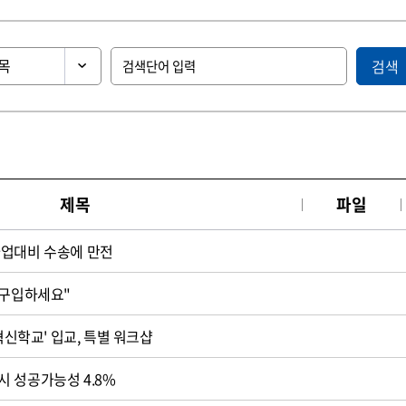
검색
제목
파일
파업대비 수송에 만전
 구입하세요"
'혁신학교' 입교, 특별 워크샵
 성공가능성 4.8%