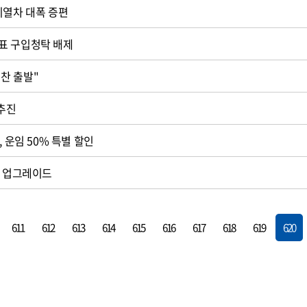
시열차 대폭 증편
표 구입청탁 배제
보전협의회 "힘찬 출발"
 추진
, 운임 50% 특별 할인
계 업그레이드
611
612
613
614
615
616
617
618
619
620