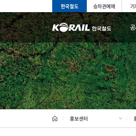
한국철도
승차권예매
기
공
홍보
문화사
홍보센터