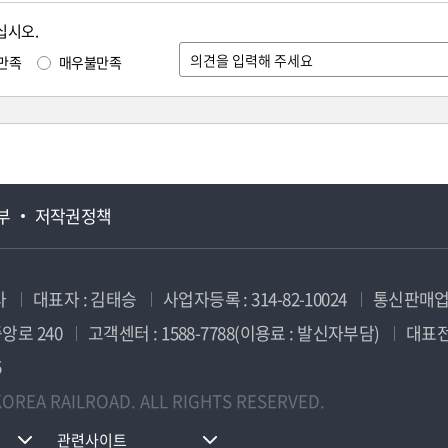
십시오.
만족
매우불만족
부
저작권정책
사
대표자 : 김태승
사업자등록 : 314-82-10024
통신판매업신
앙로 240
고객센터 : 1588-7788(이용료 : 발신자부담)
대표전화
5
OREA RAILROAD. ALL RIGHTS RESERVED.
관련사이트