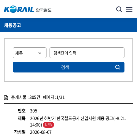
채용공고
검색
총게시물 :
305
건 페이지 :
1
/31
게시물 목록
코레일소개_경영공시_채용공고 목록 - 정보 제공
번호
305
제목
2026년 하반기 한국철도공사 신입사원 채용 공고(~8.21.
14:00)
작성일
2026-08-07