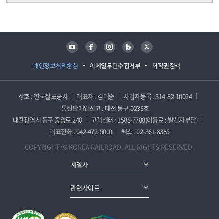
담당자 정보
담당자 정보
유튜브
페이스북
인스타그램
블로그
트위터
개인정보처리방침
이메일무단수집거부
저작권정책
상호 : 한국철도공사
대표자 : 김태승
사업자등록 : 314-82-10024
통신판매업신고 : 대전 동구-0233호
대전광역시 동구 중앙로 240
고객센터 : 1588-7788(이용료 : 발신자부담)
대표전화 : 042-472-5000
팩스 : 02-361-8385
COPYRIGHT ⓒ KOREA RAILROAD. ALL RIGHTS RESERVED.
계열사
관련사이트