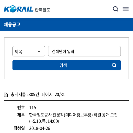
채용공고
검색
총게시물 :
305
건 페이지 :
20
/31
게시물 목록
코레일소개_경영공시_채용공고 목록 - 정보 제공
번호
115
제목
한국철도공사 전문직(미디어홍보부장) 직원 공개 모집
(~5.10.목. 14:00)
작성일
2018-04-26