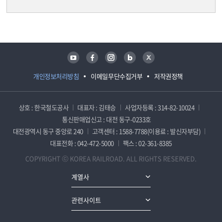
담당자 정보
담당자 정보
유튜브
페이스북
인스타그램
블로그
트위터
개인정보처리방침
이메일무단수집거부
저작권정책
상호 : 한국철도공사
대표자 : 김태승
사업자등록 : 314-82-10024
통신판매업신고 : 대전 동구-0233호
대전광역시 동구 중앙로 240
고객센터 : 1588-7788(이용료 : 발신자부담)
대표전화 : 042-472-5000
팩스 : 02-361-8385
COPYRIGHT ⓒ KOREA RAILROAD. ALL RIGHTS RESERVED.
계열사
관련사이트