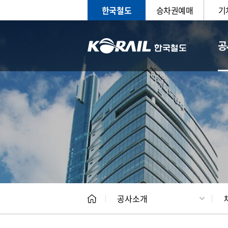
한국철도
승차권예매
기
공
CEO
일반현
공사소개