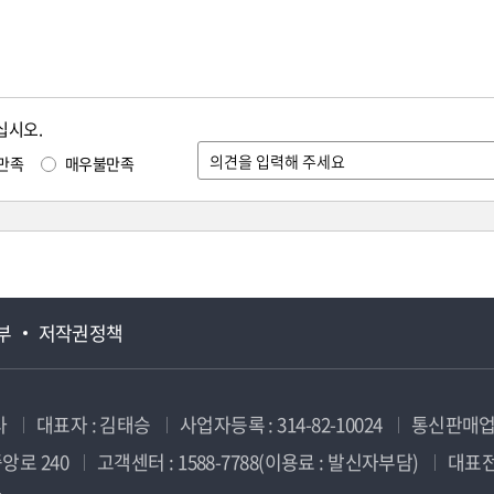
십시오.
만족
매우불만족
부
저작권정책
사
대표자 : 김태승
사업자등록 : 314-82-10024
통신판매업신
앙로 240
고객센터 : 1588-7788(이용료 : 발신자부담)
대표전화