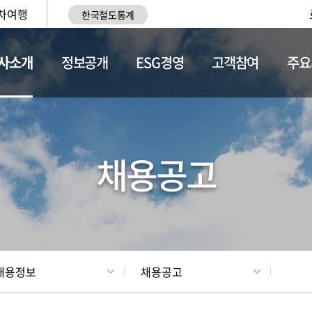
차여행
한국철도통계
사소개
정보공개
ESG경영
고객참여
주요
황
조직현황
채용정보
채용공고
채용정보
채용공고