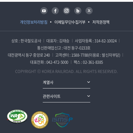
유튜브
페이스북
인스타그램
블로그
트위터
개인정보처리방침
이메일무단수집거부
저작권정책
상호 : 한국철도공사
대표자 : 김태승
사업자등록 : 314-82-10024
통신판매업신고 : 대전 동구-0233호
대전광역시 동구 중앙로 240
고객센터 : 1588-7788(이용료 : 발신자부담)
대표전화 : 042-472-5000
팩스 : 02-361-8385
COPYRIGHT ⓒ KOREA RAILROAD. ALL RIGHTS RESERVED.
계열사
관련사이트