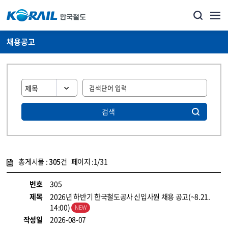
채용공고
검색
총게시물 :
305
건 페이지 :
1
/31
게시물 목록
코레일소개_경영공시_채용공고 목록 - 정보 제공
번호
305
제목
2026년 하반기 한국철도공사 신입사원 채용 공고(~8.21.
14:00)
작성일
2026-08-07