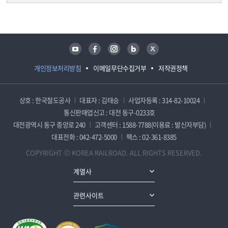
담당자 정보
담당자 정보
유튜브
페이스북
인스타그램
블로그
트위터
개인정보처리방침
이메일무단수집거부
저작권정책
상호 : 한국철도공사
대표자 : 김태승
사업자등록 : 314-82-10024
통신판매업신고 : 대전 동구-0233호
대전광역시 동구 중앙로 240
고객센터 : 1588-7788(이용료 : 발신자부담)
대표전화 : 042-472-5000
팩스 : 02-361-8385
COPYRIGHT ⓒ KOREA RAILROAD. ALL RIGHTS RESERVED.
계열사
관련사이트