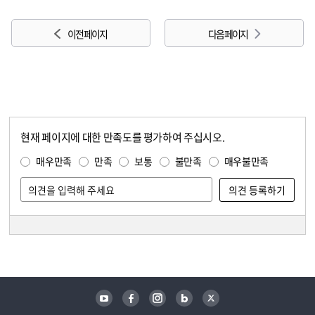
이전 페이지
다음 페이지
현재 페이지에 대한 만족도를 평가하여 주십시오.
콘텐츠 만족도 조사
만족도 조사
매우만족
만족
보통
불만족
매우불만족
담당자 정보
담당자 정보
유튜브
페이스북
인스타그램
블로그
트위터