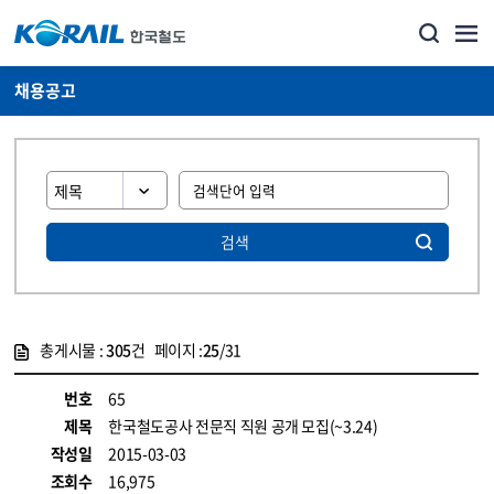
채용공고
검색
총게시물 :
305
건 페이지 :
25
/31
게시물 목록
코레일소개_경영공시_채용공고 목록 - 정보 제공
번호
65
제목
한국철도공사 전문직 직원 공개 모집(~3.24)
작성일
2015-03-03
조회수
16,975