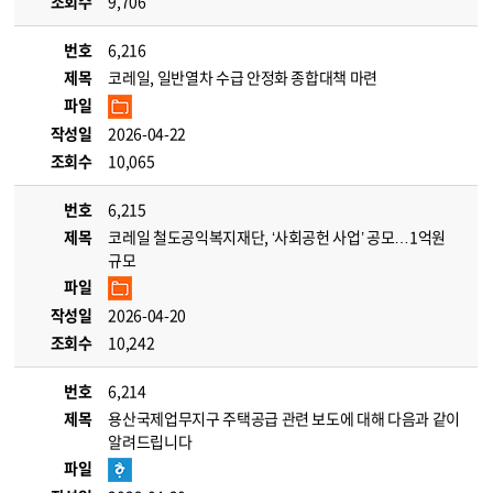
조회수
9,706
번호
6,216
제목
코레일, 일반열차 수급 안정화 종합대책 마련
파일
작성일
2026-04-22
조회수
10,065
번호
6,215
제목
코레일 철도공익복지재단, ‘사회공헌 사업’ 공모…1억원
규모
파일
작성일
2026-04-20
조회수
10,242
번호
6,214
제목
용산국제업무지구 주택공급 관련 보도에 대해 다음과 같이
알려드립니다
파일