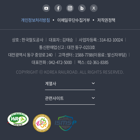
유튜브
페이스북
인스타그램
블로그
트위터
개인정보처리방침
이메일무단수집거부
저작권정책
상호 : 한국철도공사
대표자 : 김태승
사업자등록 : 314-82-10024
통신판매업신고 : 대전 동구-0233호
대전광역시 동구 중앙로 240
고객센터 : 1588-7788(이용료 : 발신자부담)
대표전화 : 042-472-5000
팩스 : 02-361-8385
COPYRIGHT ⓒ KOREA RAILROAD. ALL RIGHTS RESERVED.
계열사
관련사이트